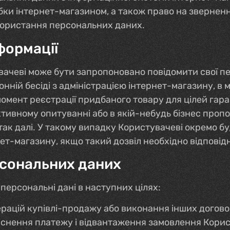
бки інтернет-магазином, а також право на звернен
икористання персональних даних.
формації
вачеві може бути запропоновано повідомити свої пе
онній бесіді з адміністрацією інтернет-магазину, в
омент реєстрації придбаного товару для цілей гаран
ктивному опитуванні або в якій-небудь бізнес пропо
так далі. У такому випадку Користувачеві окремо б
ет-магазину, якщо такий дозвіл необхідно відповід
рсональних даних
персональні дані в наступних цілях:
рацій купівлі-продажу або виконання інших догово
йснення платежу і відвантаження замовлення Корис