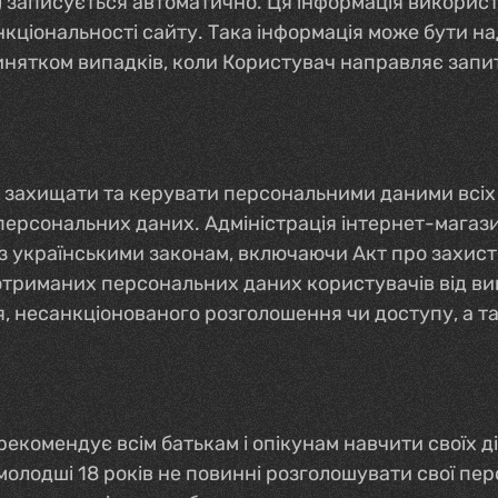
и) записується автоматично. Ця інформація використо
кціональності сайту. Така інформація може бути на
винятком випадків, коли Користувач направляє зап
 захищати та керувати персональними даними всіх к
ерсональних даних. Адміністрація інтернет-магазину
но з українськими законам, включаючи Акт про захи
 отриманих персональних даних користувачів від в
, несанкціонованого розголошення чи доступу, а т
рекомендує всім батькам і опікунам навчити своїх д
лодші 18 років не повинні розголошувати свої персо