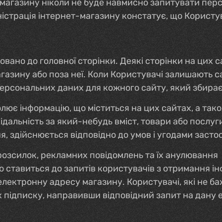
т-магазину ніколи не буде навмисно запитувати персо
істрація інтернет-магазину констатує, що Користува
вано до головної сторінки. Деякі сторінки на цих с
агазину або поза неї. Коли Користувачі залишають с
ерсональних даних для кожного сайту, який збирає
олює інформацію, що міститься на цих сайтах, а та
відальність за який-небудь вміст, товари або послу
я, здійснюється відповідно до умов і угодами засто
розсилок, рекламних повідомлень та їх анулювання
 ставиться до запитів користувачів з отримання ін
електронну адресу магазину. Користувачі, які не 
х підписку, направивши відповідний запит на дану