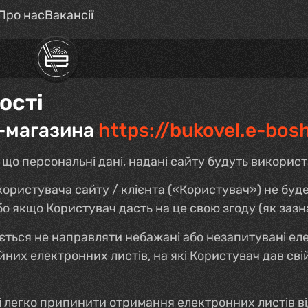
Про нас
Вакансії
ості
т-магазина
https://bukovel.e-bosh
 що персональні дані, надані сайту будуть викорис
користувача сайту / клієнта («Користувач») не буд
 якщо Користувач дасть на це свою згоду (як зазна
ється не направляти небажані або незапитувані еле
них електронних листів, на які Користувач дав сві
 легко припинити отримання електронних листів в