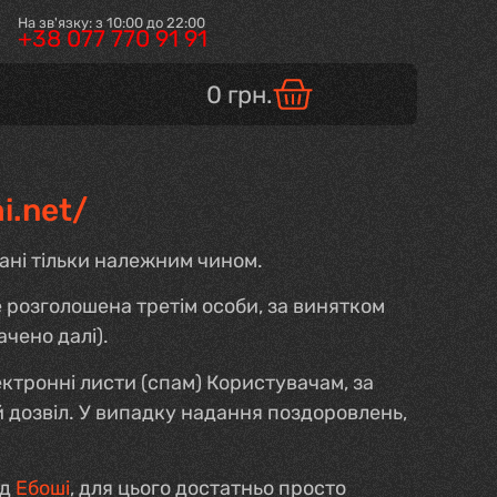
На зв'язку: з 10:00 до 22:00
+38 077 770 91 91
0
грн.
i.net/
тані тільки належним чином.
е розголошена третім особи, за винятком
чено далі).
ктронні листи (спам) Користувачам, за
й дозвіл. У випадку надання поздоровлень,
ід
Ебоші
, для цього достатньо просто