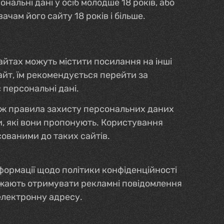
нальні дані у осіб молодше 18 років, або
чам його сайту 18 років і більше.
айтах можуть містити посилання на інші
айт, їм рекомендується перейти за
 персональні дані.
кож правила захисту персональних даних
ги, які вони пропонують. Користування
сованими до таких сайтів.
формації щодо політики конфіденційності
бажають отримувати рекламні повідомлення
 електронну адресу.