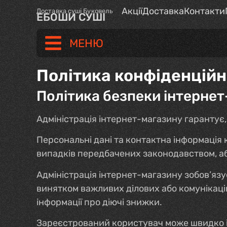
Акції
Доставка
Контакти
Доставка суші Буковель
ЕБОШИ СУШІ
МЕНЮ
Політика конфіденційн
Політика безпеки інтерне
Адміністрація інтернет-магазину гарантує,
Персональні дані та контактна інформація 
випадків передбачених законодавством, або
Адміністрація інтернет-магазину зобов’язу
винятком важливих ділових або комунікацій
інформації про діючі знижки.
Зареєстрований користувач може швидко і