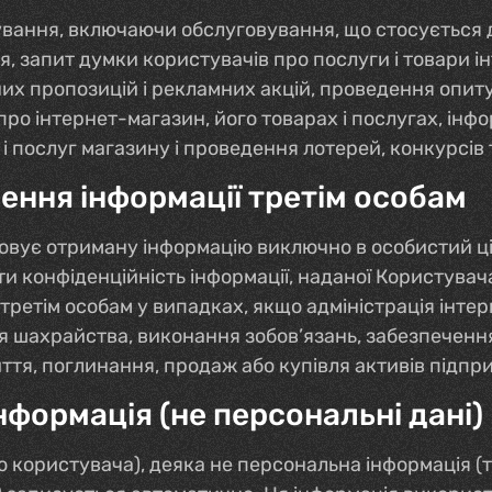
вання, включаючи обслуговування, що стосується ді
я, запит думки користувачів про послуги і товари 
их пропозицій і рекламних акцій, проведення опиту
 про інтернет-магазин, його товарах і послугах, і
і послуг магазину і проведення лотерей, конкурсів 
ення інформації третім особам
овує отриману інформацію виключно в особистий ці
и конфіденційність інформації, наданої Користувач
 третім особам у випадках, якщо адміністрація інт
 шахрайства, виконання зобов’язань, забезпечення
тя, поглинання, продаж або купівля активів підприє
формація (не персональні дані)
о користувача), деяка не персональна інформація (т