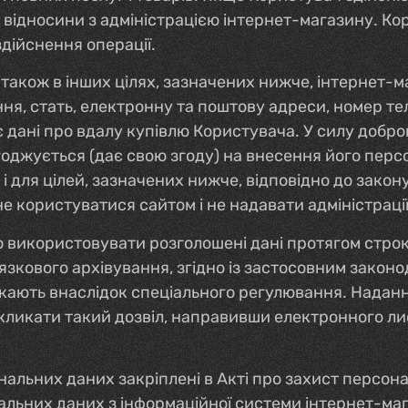
і відносини з адміністрацією інтернет-магазину. К
дійснення операції.
 також в інших цілях, зазначених нижче, інтернет-м
ння, стать, електронну та поштову адреси, номер те
є дані про вдалу купівлю Користувача. У силу добро
годжується (дає свою згоду) на внесення його перс
і і для цілей, зазначених нижче, відповідно до зак
не користуватися сайтом і не надавати адміністраці
о використовувати розголошені дані протягом строк
язкового архівування, згідно із застосовним закон
икають внаслідок спеціального регулювання. Надан
дкликати такий дозвіл, направивши електронного л
альних даних закріплені в Акті про захист персона
льних даних з інформаційної системи інтернет-маг