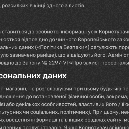
розсилки» в кінці одного з листів.
 ставиться до особистої інформації усіх Користувач
снюється відповідно до чинного Європейського зако
нальних даних («Політика Безпеки») регулюють пор
уло зазначено раніше), що відвідують його. Адміні
повідно до Закону № 2297-VI «Про захист персонал
сональних даних
нет-магазин, не розголошуючи при цьому будь-які п
відношення до встановленої фізичної особи, зокрем
 або декількох особливостей, властивих його / її ос
льтурних чи соціальних, політичних). При цьому, н
ціях введення інформації та в інших розділах сайту
певних послуг і товарів. Якщо Користувач здійсню