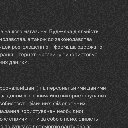
ів нашого магазину. Будь-яка діяльність
нодавства, а також до законодавства
ядок розголошенню інформації, одержаної
страція інтернет-магазину використовує
ьних даних».
ерсональні дані (під персональними даними
а, за допомогою звичайно використовуваних
обистості: фізичних, фізіологічних,
енадання Користувачем необхідної
, може спричинити за собою неможливість
є покупку за допомогою сайту або за