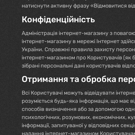
натиснути активну фразу «Відмовитися від 
Конфіденційність
Адміністрація інтернет-магазину з повагою
інтернет-магазину в мережі Інтернет здій
України. Справжні правила захисту персо
інтернет-магазином про Користувачів (як б
зібрані персональні дані користувачів від
Отримання та обробка пер
Всі Користувачі можуть відвідувати інтер
розуміється будь-яка інформація, що має 
способів визначення або за допомогою однієї
психологічних, розумових, економічних, ку
інформації, запитуваної у відповідних сек
надання інтернет-магазином Користувачам 