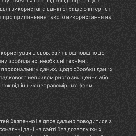
вується в якості відповідної реакції з
далі використана адміністрацією інтернет-
ит про припинення такого використання на
ористувачів своїх сайтів відповідно до
 зробила всі необхідні технічні,
ст персональних даних, щодо обробки даних
ипадкового неправомірного знищення або
акож від інших неправомірних форм
ітей безпечно і відповідально поводитися з
нальні дані на сайті без дозволу їхніх