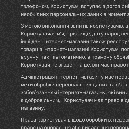
телефоном, Користувач вступає в договірн
необхідних персональних даних в момент з
З метою виконання запитів користувачів, а
Користувача: ім’я, прізвище, дату народже
інші дані. Інтернет-магазин також реєстру
товари в інтернет-магазині Користувач по
вручну, так і автоматично, в повному обсяз
Користувач не згоден на це, він має право 
Адміністрація інтернет-магазину має прав
мети обробки персональних даних та обов’
зобов’язанням інтернет-магазину, які вин
є добровільним, і Користувач має право ві
магазину.
Права користувачів щодо обробки їх персон
право на оновлення або видалення персона