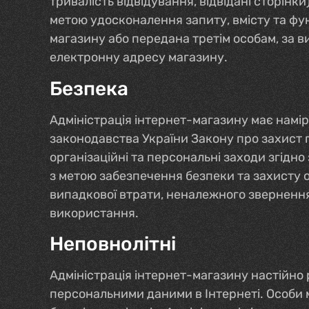
тривалість відвідування, відвідані сторінк
метою удосконалення запиту, вмісту та фун
магазину або передана третім особам, за 
електронну адресу магазину.
Безпека
Адміністрація інтернет-магазину має намір
законодавства України Закону про захист п
організаційні та персональні заходи згід
з метою забезпечення безпеки та захисту
випадкової втрати, неналежного звернення
використання.
Неповнолітні
Адміністрація інтернет-магазину настійно 
персональними даними в Інтернеті. Особи мо