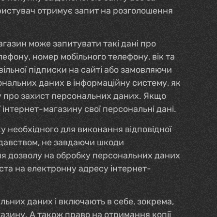
ористувач отримує запит на розголошення
агазин може запитувати такі дані про
лефону, номер мобільного телефону, вік та
вільної підписки на сайті або замовляючи
ональних даних в інформаційну систему, як
ону про захист персональних даних. Якщо
ї інтернет-магазину свої персональні дані.
у необхідного для виконання відповідної
одавством, не завдаючи шкоди
ня дозволу на обробку персональних даних
иста на електронну адресу інтернет-
льних даних і включають в себе, зокрема,
азину. А також право на отримання копії