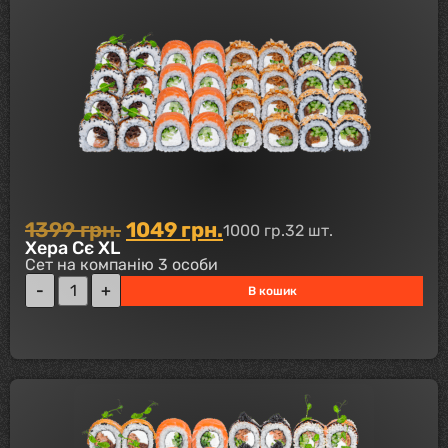
1399
грн.
1049
грн.
1000 гр.
32 шт.
Хера Сє XL
Сет на компанію 3 особи
В кошик