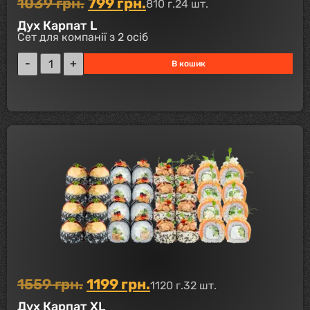
1039
грн.
799
грн.
810 г.
24 шт.
Дух Карпат L
Сет для компанії з 2 осіб
В кошик
1559
грн.
1199
грн.
1120 г.
32 шт.
Дух Карпат XL