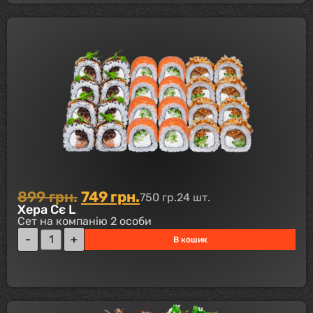
899
грн.
749
грн.
750 гр.
24 шт.
Хера Сє L
Сет на компанію 2 особи
В кошик