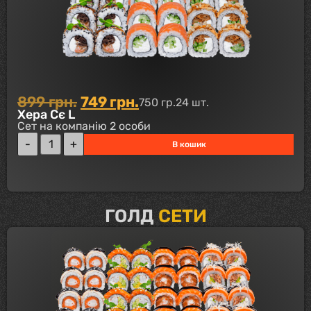
899
грн.
749
грн.
750 гр.
24 шт.
Хера Сє L
Сет на компанію 2 особи
В кошик
ГОЛД
СЕТИ