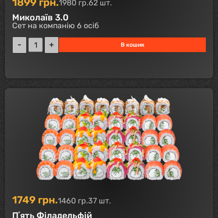
1899
грн.
1980 гр.
62 шт.
Миколаїв 3.0
Сет на компанію 6 осіб
В кошик
1749
грн.
1460 гр.
37 шт.
Пʼять Філадельфій