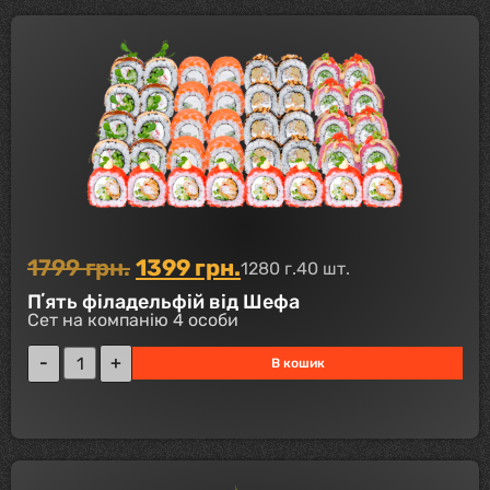
1799
грн.
1399
грн.
1280 г.
40 шт.
Пʼять філадельфій від Шефа
Сет на компанію 4 особи
В кошик