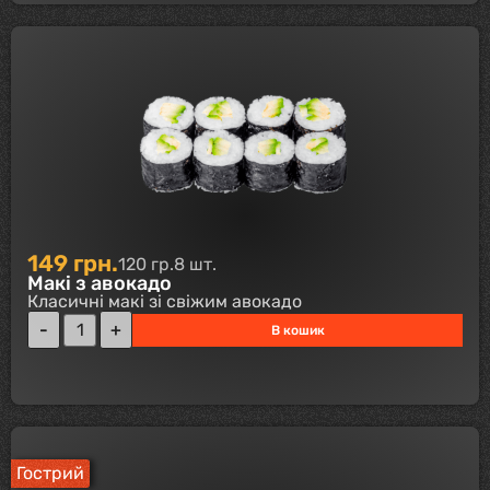
149
грн.
120 гр.
8 шт.
Макі з авокадо
Класичні макі зі свіжим авокадо
В кошик
Гострий