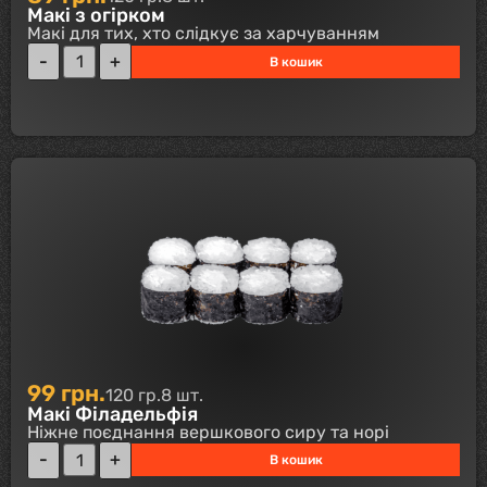
Макі з огірком
Макі для тих, хто слідкує за харчуванням
В кошик
99
грн.
120 гр.
8 шт.
Макі Філадельфія
Ніжне поєднання вершкового сиру та норі
В кошик