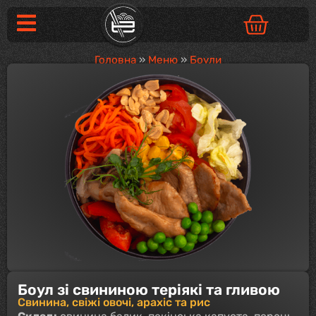
Головна
»
Меню
»
Боули
Боул зі свининою теріякі та гливою
Свинина, свіжі овочі, арахіс та рис