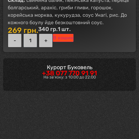
Склад:
свинина балик, пекінська капуста, перець
болгарський, арахіс, гриби гливи, горошок,
корейська морква, кукурудза, соус Унагі, рис. До
кожного боулу йде безкоштовний соус.
340 гр.
1 шт.
269
грн.
В кошик
Курорт Буковель
+38 077 770 91 91
На зв'язку: з 10:00 до 22:00