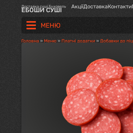
Акції
Доставка
Контакти
Доставка суші Буковель
ЕБОШИ СУШІ
МЕНЮ
Головна
»
Меню
»
Платні додатки
»
Добавки до пі