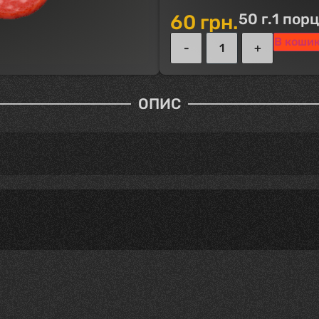
50 г.
1 порц
60
грн.
В коши
ОПИС