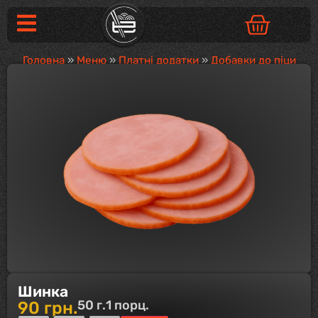
Головна
»
Меню
»
Платні додатки
»
Добавки до піци
Шинка
50 г.
1 порц.
90
грн.