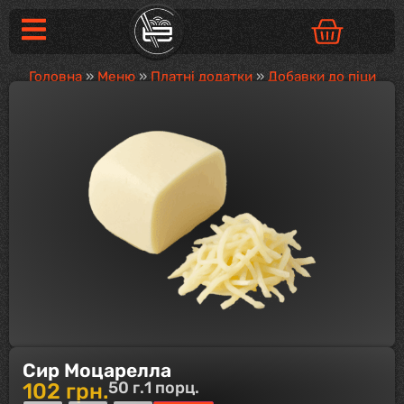
Головна
»
Меню
»
Платні додатки
»
Добавки до піци
Сир Моцарелла
50 г.
1 порц.
102
грн.