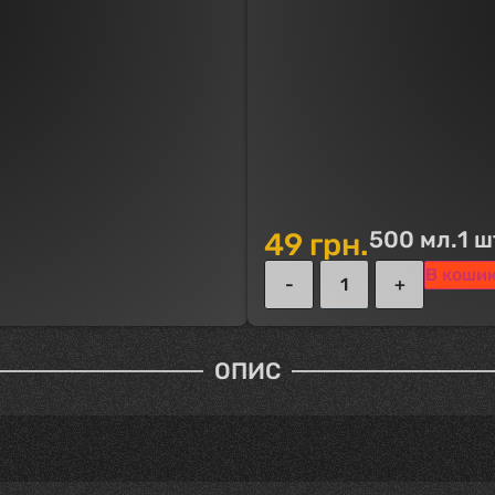
500 мл.
1 ш
49
грн.
В коши
ОПИС