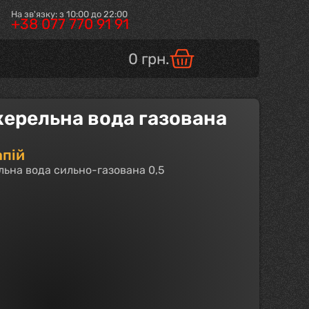
На зв'язку: з 10:00 до 22:00
+38 077 770 91 91
0
грн.
ерельна вода газована
апій
ьна вода сильно-газована 0,5