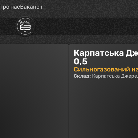
Про нас
Вакансії
Карпатська Дж
0,5
Сильногазований н
Склад:
Карпатська Джерел