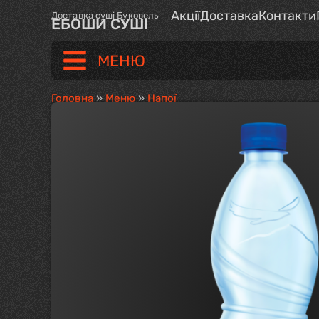
Акції
Доставка
Контакти
Доставка суші Буковель
ЕБОШИ СУШІ
МЕНЮ
Головна
»
Меню
»
Напої