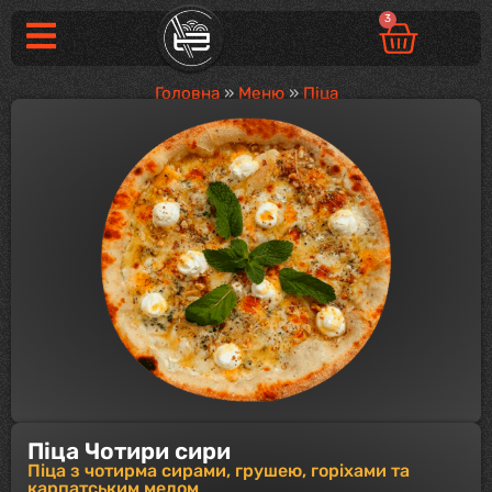
3
Головна
»
Меню
»
Піца
Піца Чотири сири
Піца з чотирма сирами, грушею, горіхами та
карпатським медом