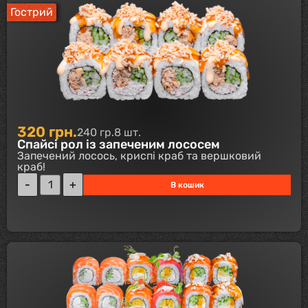
Гострий
320
грн.
240 гр.
8 шт.
Спайсі рол із запеченим лососем
Запечений лосось, криспі краб та вершковий
краб!
В кошик