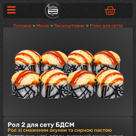
Головна
»
Меню
»
Бескоштовне
»
Роли для сетів
Рол 2 для сету БДСМ
Рол зі смаженим окунем та сирною пастою