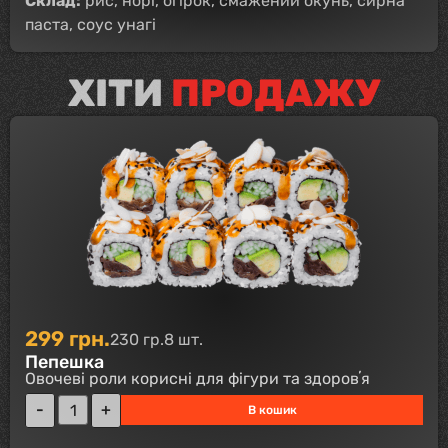
Склад:
рис, норі, огірок, смажений окунь, сирна
паста, соус унагі
ХІТИ
ПРОДАЖУ
299
грн.
230 гр.
8 шт.
Пепешка
Овочеві роли корисні для фігури та здоровʼя
В кошик