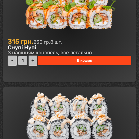
315
грн.
250 гр.
8 шт.
Снупі Нупі
З насінням конопель, все легально
В кошик