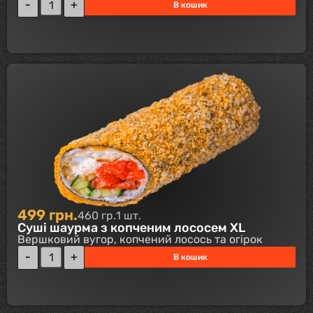
В кошик
499
грн.
460 гр.
1 шт.
Суші шаурма з копченим лососем XL
Вершковий вугор, копчений лосось та огірок
В кошик