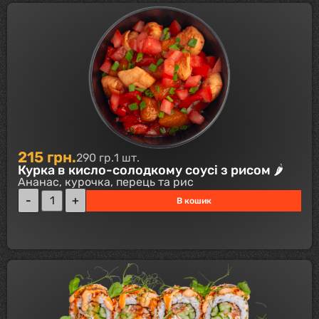
215
грн.
290 гр.
1 шт.
Курка в кисло-солодкому соусі з рисом 🌶
Ананас, курочка, перець та рис
В кошик