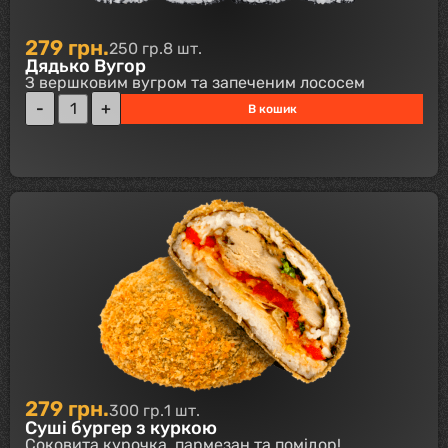
279
грн.
250 гр.
8 шт.
Дядько Вугор
З вершковим вугром та запеченим лососем
В кошик
279
грн.
300 гр.
1 шт.
Суші бургер з куркою
Соковита курочка, пармезан та помідор!