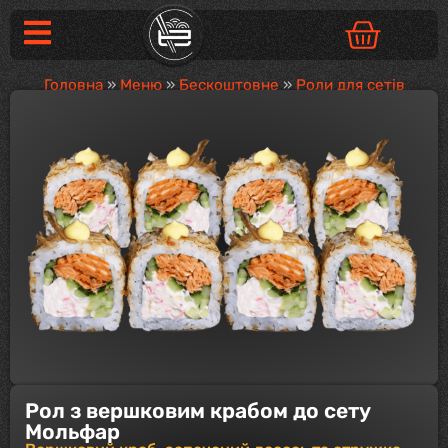
Головна
»
Меню
»
Бескоштовне
»
Роли для сетів
Рол з вершковим крабом до сету
Мольфар