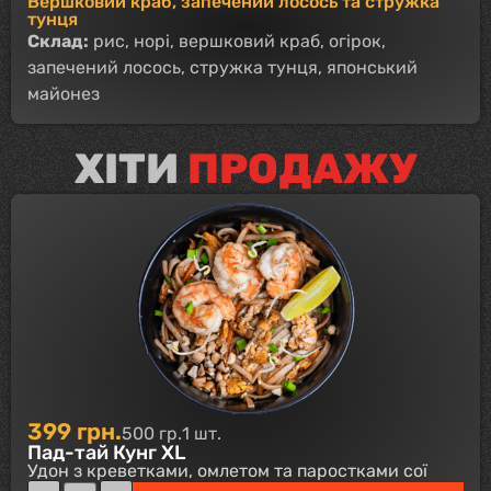
Вершковий краб, запечений лосось та стружка
тунця
Склад:
рис, норі, вершковий краб, огірок,
запечений лосось, стружка тунця, японський
майонез
ХІТИ
ПРОДАЖУ
399
грн.
500 гр.
1 шт.
Пад-тай Кунг XL
Удон з креветками, омлетом та паростками сої