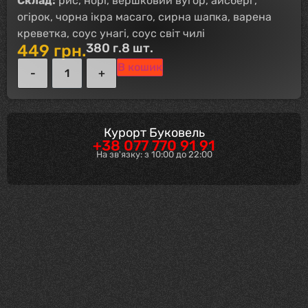
Склад:
рис, норі, вершковий вугор, айсберг,
огірок, чорна ікра масаго, сирна шапка, варена
креветка, соус унагі, соус світ чилі
380 г.
8 шт.
449
грн.
В кошик
Курорт Буковель
+38 077 770 91 91
На зв'язку: з 10:00 до 22:00