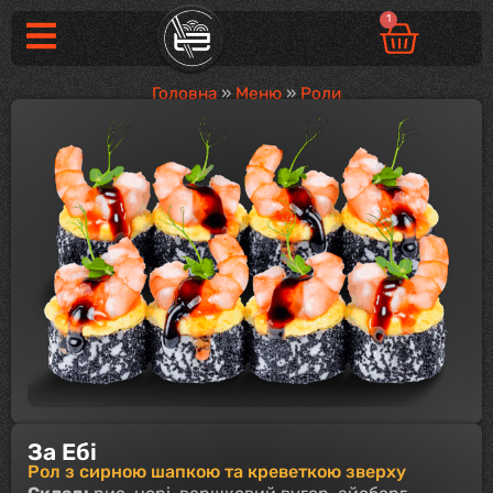
1
Головна
»
Меню
»
Роли
За Ебі
Рол з сирною шапкою та креветкою зверху