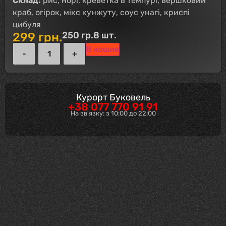
Склад:
рис, норі, креветка в темпурі, вершковий
краб, огірок, мікс кунжуту, соус унагі, криспі
цибуля
250 гр.
8 шт.
299
грн.
В кошик
Курорт Буковель
+38 077 770 91 91
На зв'язку: з 10:00 до 22:00