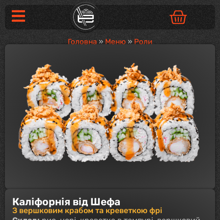
Головна
»
Меню
»
Роли
Каліфорнія від Шефа
З вершковим крабом та креветкою фрі