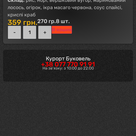
Склад:
рис, норі, вершковий вугор, маринований
лосось, огірок, ікра масаго червона, соус спайсі,
криспі краб
270 гр.
8 шт.
359
грн.
В кошик
Курорт Буковель
+38 077 770 91 91
На зв'язку: з 10:00 до 22:00