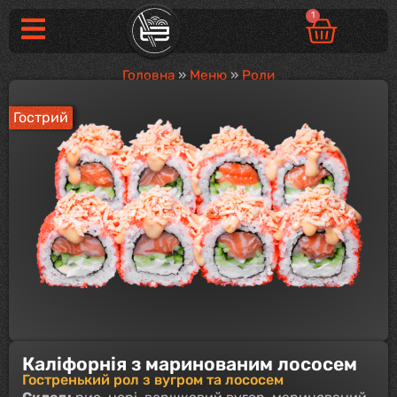
1
Головна
»
Меню
»
Роли
Гострий
Каліфорнія з маринованим лососем
Гостренький рол з вугром та лососем