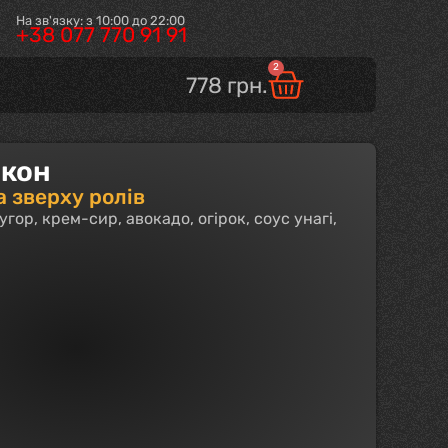
На зв'язку: з 10:00 до 22:00
+38 077 770 91 91
2
778
грн.
акон
а зверху ролів
вугор, крем-сир, авокадо, огірок, соус унагі,