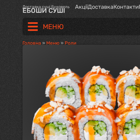
Акції
Доставка
Контакти
Доставка суші Буковель
ЕБОШИ СУШІ
МЕНЮ
Головна
»
Меню
»
Роли