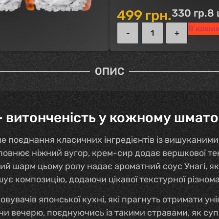
330 гр.
8 
499
грн.
В коши
ОПИС
– витонченість у кожному шмат
не поєднання класичних інгредієнтів із вишуканими
овнює ніжний вугор, крем-сир додає вершкової тек
вий шарм цьому ролу надає ароматний соус Унагі, я
ує композицію, додаючи цікавої текстурної різнома
вувачів японської кухні, які прагнуть отримати ун
чи вечерю, поєднуючись із такими стравами, як су