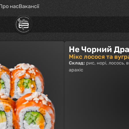
Про нас
Вакансії
Не Чорний Др
Мікс лосося та вугр
Склад:
рис, норі, лосось, 
арахіс