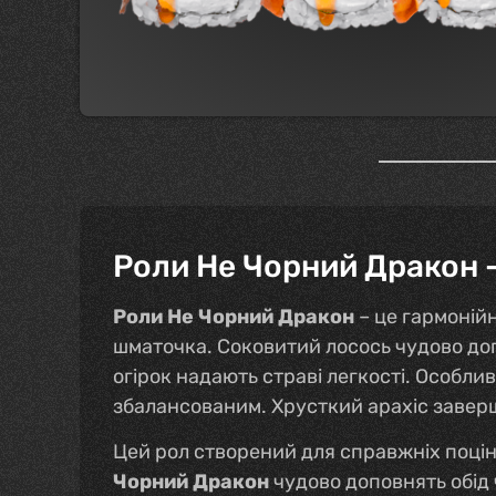
Роли Не Чорний Дракон 
Роли Не Чорний Дракон
– це гармоній
шматочка. Соковитий лосось чудово доп
огірок надають страві легкості. Особли
збалансованим. Хрусткий арахіс заверш
Цей рол створений для справжніх поціно
Чорний Дракон
чудово доповнять обід 