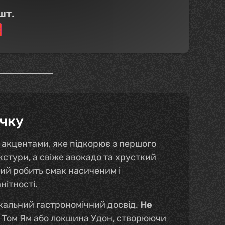
шт.
к
очку
 акцентами, яке підкорює з першого
стури, а свіже авокадо та хрусткий
кий робить смак насиченим і
нітності.
ікальний гастрономічний досвід.
Не
п Том Ям або локшина Удон, створюючи