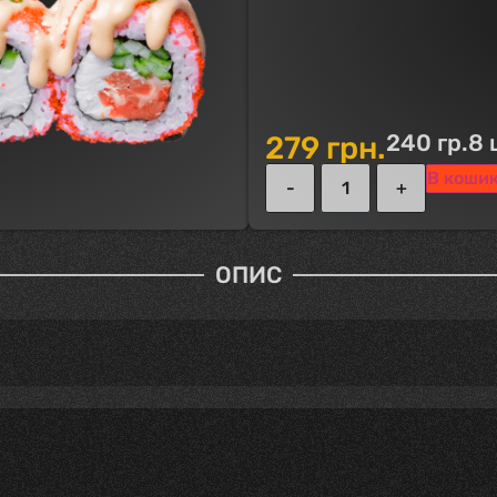
240 гр.
8 
279
грн.
В коши
ОПИС