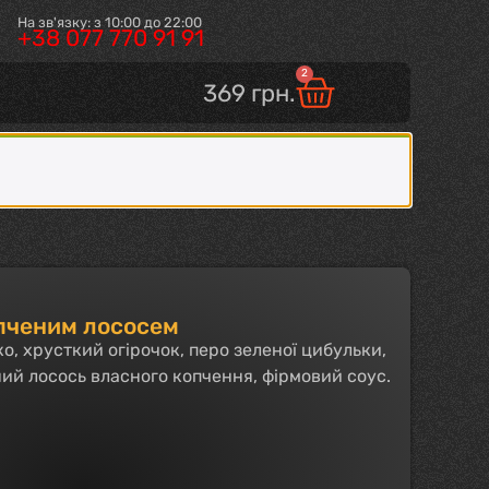
На зв'язку: з 10:00 до 22:00
+38 077 770 91 91
2
369
грн.
опченим лососем
іко, хрусткий огірочок, перо зеленої цибульки,
ий лосось власного копчення, фірмовий соус.