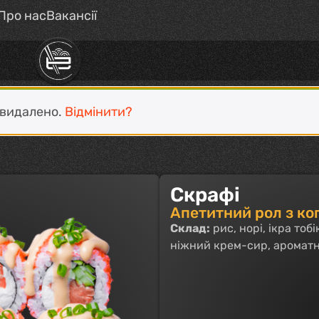
Про нас
Вакансії
 видалено.
Відмінити?
Скрафі
Апетитний рол з к
Склад:
рис, норі, ікра тоб
ніжний крем-сир, ароматн