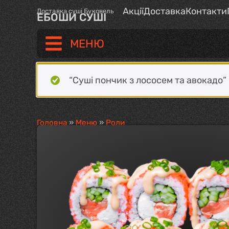
Акції
Доставка
Контакти
Доставка суші Буковель
ЕБОШИ СУШІ
МЕНЮ
“Суші пончик з лососем та авокадо”
Головна
»
Меню
»
Роли