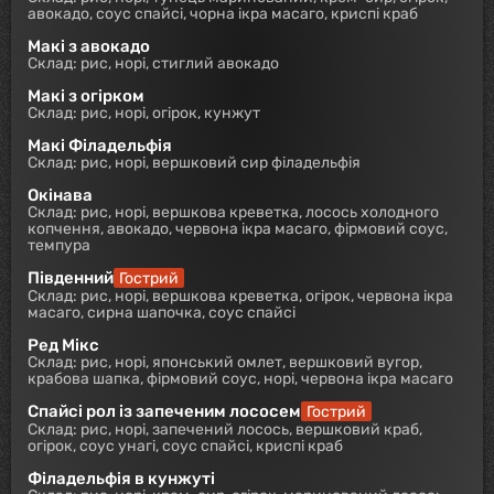
авокадо, соус спайсі, чорна ікра масаго, криспі краб
Макі з авокадо
Склад: рис, норі, стиглий авокадо
Макі з огірком
Склад: рис, норі, огірок, кунжут
Макі Філадельфія
Склад: рис, норі, вершковий сир філадельфія
Окінава
Склад: рис, норі, вершкова креветка, лосось холодного
копчення, авокадо, червона ікра масаго, фірмовий соус,
темпура
Південний
Гострий
Склад: рис, норі, вершкова креветка, огірок, червона ікра
масаго, сирна шапочка, соус спайсі
Ред Мікс
Склад: рис, норі, японський омлет, вершковий вугор,
крабова шапка, фірмовий соус, норі, червона ікра масаго
Спайсі рол із запеченим лососем
Гострий
Склад: рис, норі, запечений лосось, вершковий краб,
огірок, соус унагі, соус спайсі, криспі краб
Філадельфія в кунжуті