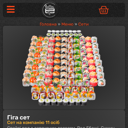
Головна
»
Меню
»
Сети
Гіга сет
Сет на компанію 11 осіб
Спайсі рол з запеченим лососем, Рол Ебоші, Сушин