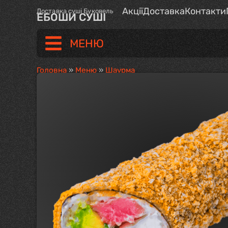
Акції
Доставка
Контакти
Доставка суші Буковель
ЕБОШИ СУШІ
МЕНЮ
Головна
»
Меню
»
Шаурма