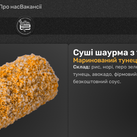
Про нас
Вакансії
Суші шаурма з
Маринований тунець
Склад:
рис, норі, перо зе
тунець, авокадо, фірмовий
безкоштовний соус.