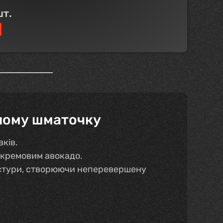
шт.
к
жному шматочку
ків.
 кремовим авокадо.
екстури, створюючи неперевершену