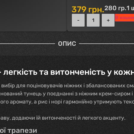
280 гр.
1 
379
грн.
В коши
ОПИС
– легкість та витонченість у ко
вибір для поціновувачів ніжних і збалансованих сма
нований тунець у поєднанні з ніжним крем-сиром і
кого аромату, а рис і норі гармонійно утримують т
ву, додаючи їй витонченості й легкого акценту.
ої трапези