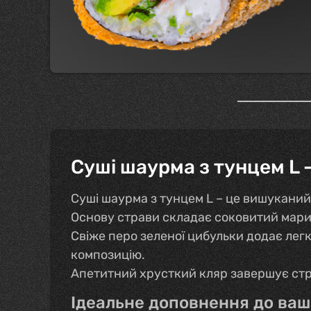
Суші шаурма з тунцем L 
Суші шаурма з тунцем L – це вишуканий 
Основу страви складає соковитий мари
Свіже перо зеленої цибульки додає лег
композицію.
Апетитний хрусткий кляр завершує стра
Ідеальне доповнення до ваш