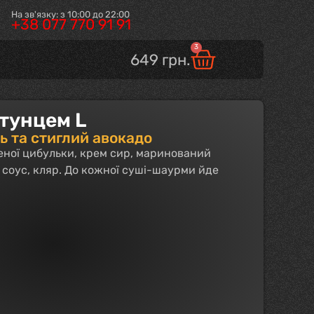
На зв'язку: з 10:00 до 22:00
+38 077 770 91 91
3
649
грн.
 тунцем L
 та стиглий авокадо
леної цибульки, крем сир, маринований
 соус, кляр. До кожної суші-шаурми йде