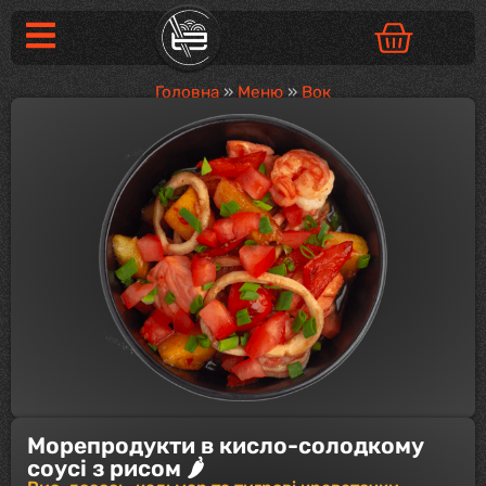
Головна
»
Меню
»
Вок
Морепродукти в кисло-солодкому
соусі з рисом 🌶