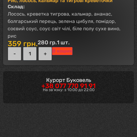
Рис, лосось, кальмар та тигрові креветочки
Склад:
Лосось, креветка тигрова, кальмар, ананас,
болгарський перець, зелена цибуля, помідор,
соєвий соус, соус світ чілі, біле полу сухе вино,
рис
280 гр.
1 шт.
359
грн.
В кошик
Курорт Буковель
+38 077 770 91 91
На зв'язку: з 10:00 до 22:00