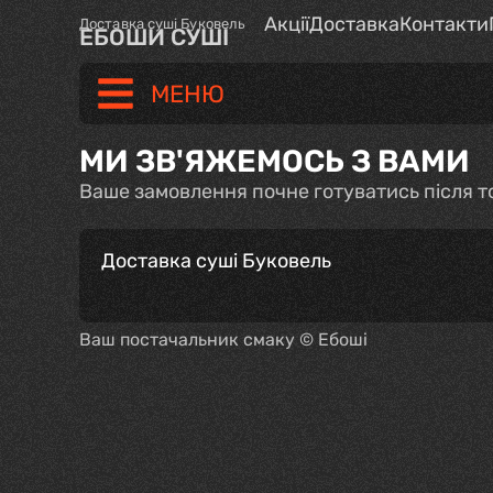
Акції
Доставка
Контакти
Доставка суші Буковель
ЕБОШИ СУШІ
МЕНЮ
МИ ЗВ'ЯЖЕМОСЬ З ВАМИ
Ваше замовлення почне готуватись після то
Доставка суші Буковель
Ваш постачальник смаку © Ебоші