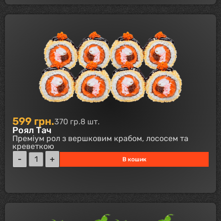
599
грн.
370 гр.
8 шт.
Роял Тач
Преміум рол з вершковим крабом, лососем та
креветкою
В кошик