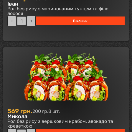
Іван
Рол без рису з маринованим тунцем та філе
лосося
В кошик
569
грн.
200 гр.
8 шт.
Микола
Рол без рису з вершковим крабом, авокадо та
креветкою