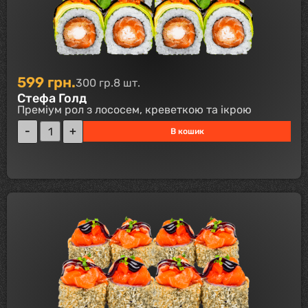
599
грн.
300 гр.
8 шт.
Стефа Голд
Преміум рол з лососем, креветкою та ікрою
В кошик