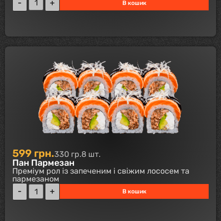
В кошик
599
грн.
330 гр.
8 шт.
Пан Пармезан
Преміум рол із запеченим і свіжим лососем та
пармезаном
В кошик