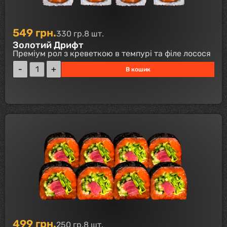
549
грн.
330 гр.
8 шт.
Золотий Дрифт
Преміум рол з креветкою в темпурі та філе лосося
В кошик
499
грн.
250 гр.
8 шт.