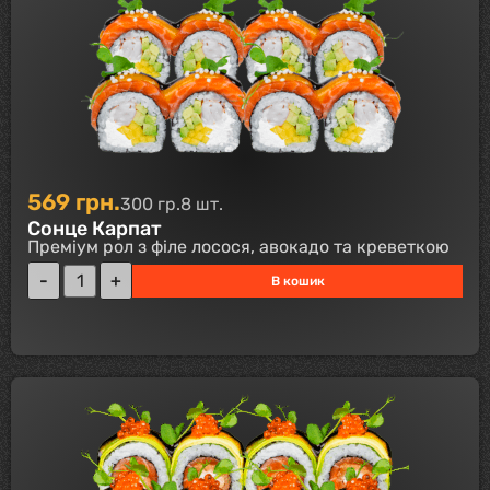
569
грн.
300 гр.
8 шт.
Сонце Карпат
Преміум рол з філе лосося, авокадо та креветкою
В кошик