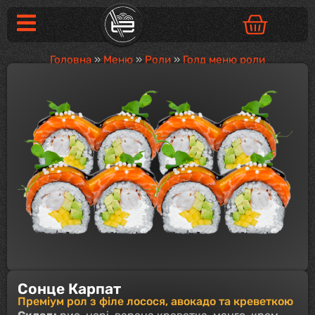
Головна
»
Меню
»
Роли
»
Голд меню роли
Сонце Карпат
Преміум рол з філе лосося, авокадо та креветкою