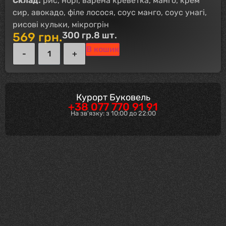
Склад:
рис, норі, варена креветка, манго, крем
сир, авокадо, філе лосося, соус манго, соус унагі,
рисові кульки, мікрогрін
300 гр.
8 шт.
569
грн.
В кошик
Курорт Буковель
+38 077 770 91 91
На зв'язку: з 10:00 до 22:00