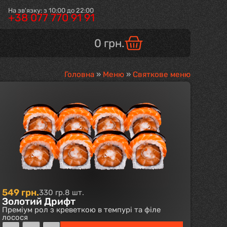
На зв'язку: з 10:00 до 22:00
+38 077 770 91 91
0
грн.
Головна
»
Меню
»
Святкове меню
549
грн.
330 гр.
8 шт.
Золотий Дрифт
Преміум рол з креветкою в темпурі та філе
лосося