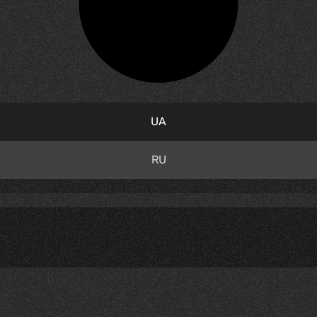
UA
RU