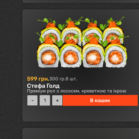
599
грн.
300 гр.
8 шт.
Стефа Голд
Преміум рол з лососем, креветкою та ікрою
В кошик