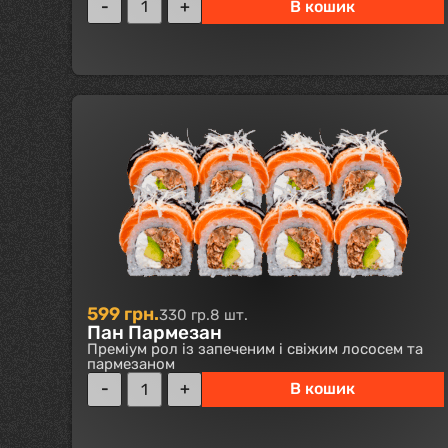
В кошик
599
грн.
330 гр.
8 шт.
Пан Пармезан
Преміум рол із запеченим і свіжим лососем та
пармезаном
В кошик