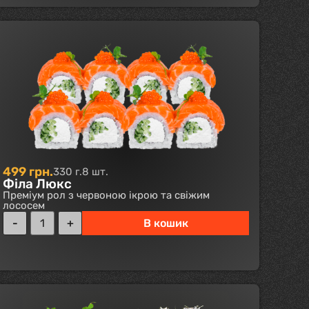
499
грн.
330 г.
8 шт.
Філа Люкс
Преміум рол з червоною ікрою та свіжим
лососем
В кошик