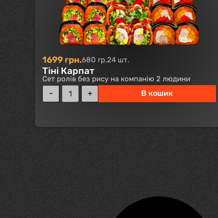
1699
грн.
680 гр.
24 шт.
Тіні Карпат
Сет ролів без рису на компанію 2 людини
В кошик