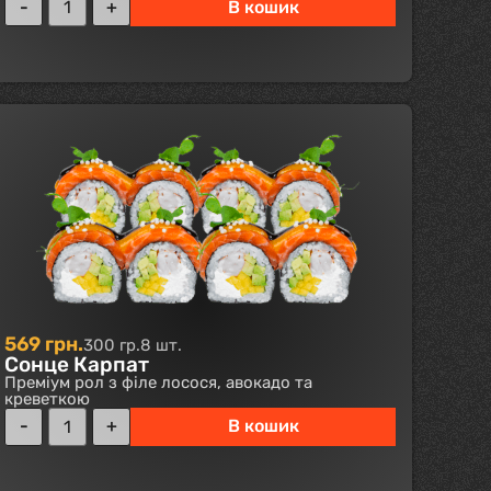
В кошик
569
грн.
300 гр.
8 шт.
Сонце Карпат
Преміум рол з філе лосося, авокадо та
креветкою
В кошик