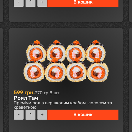
В кошик
599
грн.
370 гр.
8 шт.
Роял Тач
Преміум рол з вершковим крабом, лососем та
креветкою
В кошик