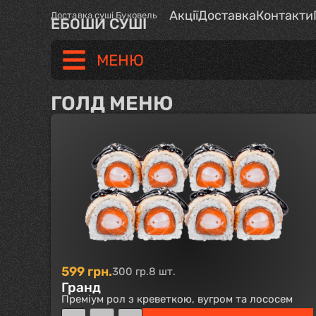
Акції
Доставка
Контакти
Доставка суші Буковель
ЕБОШИ СУШІ
МЕНЮ
ГОЛД МЕНЮ
599
грн.
300 гр.
8 шт.
Гранд
Преміум рол з креветкою, вугром та лососем