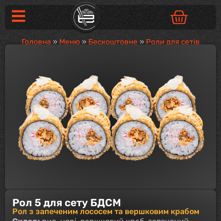
Головна
»
Меню
»
Бескоштовне
»
Роли для сетів
Рол 5 для сету БДСМ
Рол з запеченим лососем та вершковим крабом