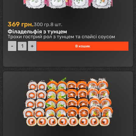
369
грн.
300 гр.
8 шт.
Філадельфія з тунцем
Трохи гострий рол з тунцем та спайсі соусом
В кошик