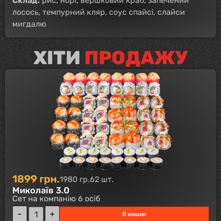
Склад:
рис, норі, вершковий краб, запечений
лосось, темпурний кляр, соус спайсі, слайси
мигдалю
ХІТИ
ПРОДАЖУ
1899
грн.
1980 гр.
62 шт.
Миколаїв 3.0
Сет на компанію 6 осіб
В кошик