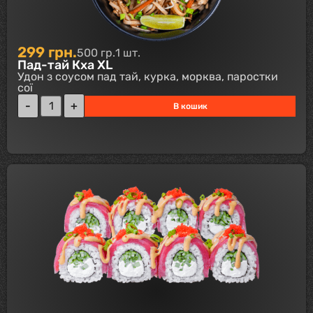
299
грн.
500 гр.
1 шт.
Пад-тай Кха XL
Удон з соусом пад тай, курка, морква, паростки
сої
В кошик