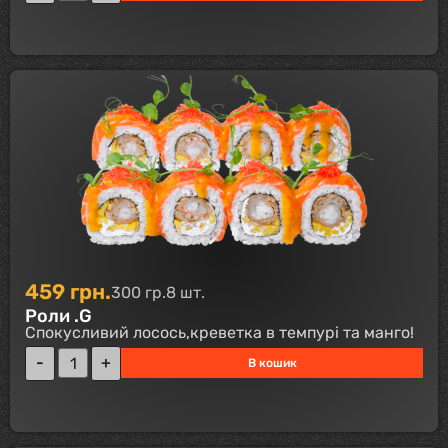
459
грн.
300 гр.
8 шт.
Роли .G
Спокусливий лосось,креветка в темпурі та манго!
В кошик