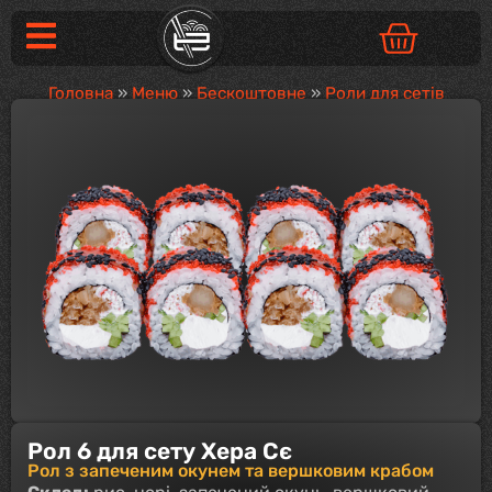
Головна
»
Меню
»
Бескоштовне
»
Роли для сетів
Рол 6 для сету Хера Сє
Рол з запеченим окунем та вершковим крабом