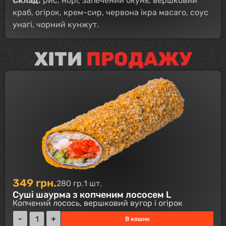
Склад:
рис, норі, запечений окунь, вершковий
краб, огірок, крем-сир, червона ікра масаго, соус
унагі, чорний кунжут.
ХІТИ
ПРОДАЖУ
349
грн.
280 гр.
1 шт.
Суші шаурма з копченим лососем L
Копчений лосось, вершковий вугор і огірок
В кошик