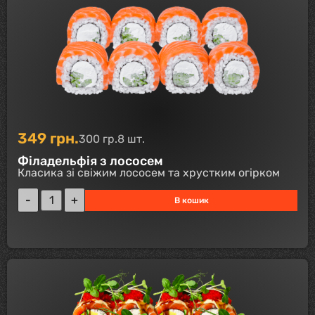
349
грн.
300 гр.
8 шт.
Філадельфія з лососем
Класика зі свіжим лососем та хрустким огірком
В кошик