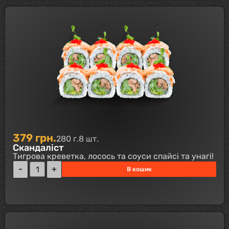
379
грн.
280 г.
8 шт.
Скандаліст
Тигрова креветка, лосось та соуси спайсі та унагі!
В кошик