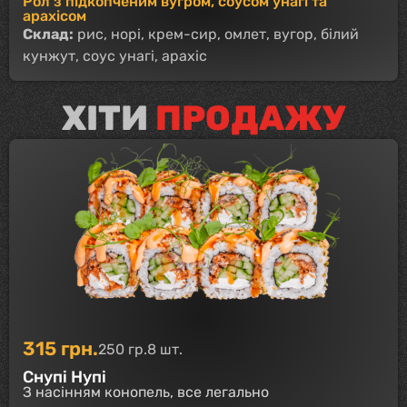
Рол з підкопченим вугром, соусом унагі та
арахісом
Склад:
рис, норі, крем-сир, омлет, вугор, білий
кунжут, соус унагі, арахіс
ХІТИ
ПРОДАЖУ
315
грн.
250 гр.
8 шт.
Снупі Нупі
З насінням конопель, все легально