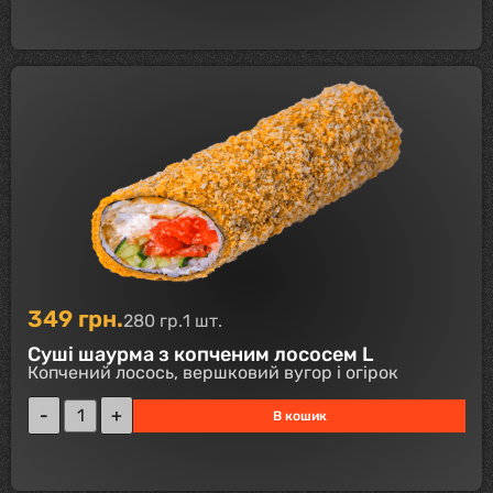
349
грн.
280 гр.
1 шт.
Суші шаурма з копченим лососем L
Копчений лосось, вершковий вугор і огірок
В кошик