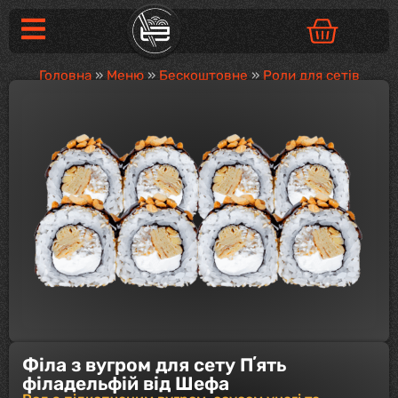
Головна
»
Меню
»
Бескоштовне
»
Роли для сетів
Філа з вугром для сету Пʼять
філадельфій від Шефа