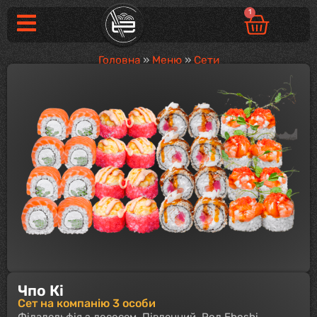
1
Головна
»
Меню
»
Сети
Чпо Кі
Сет на компанію 3 особи
Філадельфія з лососем, Південний, Рол Eboshi,