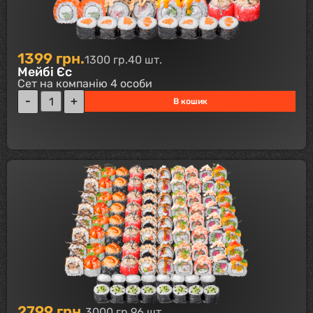
1399
грн.
1300 гр.
40 шт.
Мейбі Єс
Сет на компанію 4 особи
В кошик
2799
грн.
3000 гр.
96 шт.