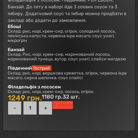
Банзай. До сету в наборі йде 3 соєвих соуси та 3
імбиру. Додатковий соус та імбир можна придбати в
закладі або додати до замовлення.
Ебоші
Склад: рис, норі, крем-сир, огірок, солодкий лосось,
пекінська капуста, червона ікра масаго, соус унагі,
мікрогрін
Банзай
Склад: Рис, норі, крем-сир, маринований лосось,
маринований тунець, вугор, соус унагі, слайси мигдалю
Південний
Гострий
Склад: рис, норі, вершкова креветка, огірок, червона ікра
масаго, сирна шапочка, соус спайсі
Філадельфія з лососем
Склад: рис, норі, крем-сир, лосось, огірок
1180 гр.
32 шт.
1249
грн.
В кошик