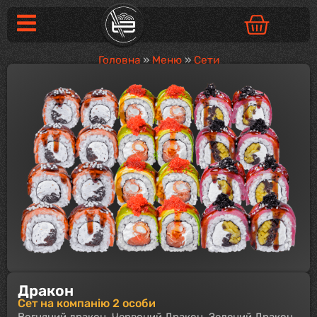
Головна
»
Меню
»
Сети
Дракон
Сет на компанію 2 особи
Вогняний дракон, Червоний Дракон, Зелений Дракон.