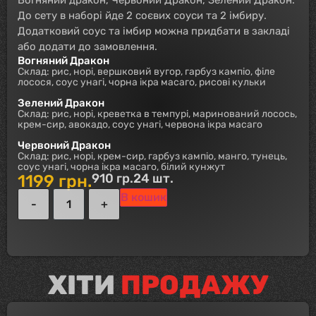
До сету в наборі йде 2 соєвих соуси та 2 імбиру.
Додатковий соус та імбир можна придбати в закладі
або додати до замовлення.
Вогняний Дракон
Склад: рис, норі, вершковий вугор, гарбуз кампіо, філе
лосося, соус унагі, чорна ікра масаго, рисові кульки
Зелений Дракон
Склад: рис, норі, креветка в темпурі, маринований лосось,
крем-сир, авокадо, соус унагі, червона ікра масаго
Червоний Дракон
Склад: рис, норі, крем-сир, гарбуз кампіо, манго, тунець,
соус унагі, чорна ікра масаго, білий кунжут
910 гр.
24 шт.
1199
грн.
В кошик
ХІТИ
ПРОДАЖУ