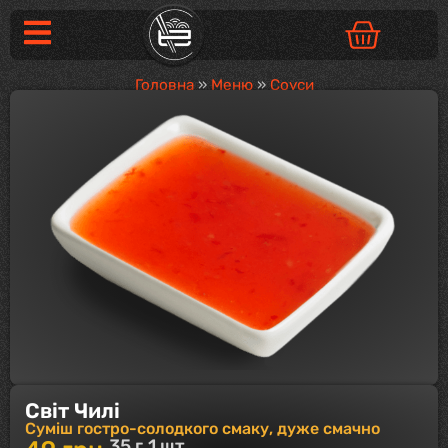
Головна
»
Меню
»
Соуси
Світ Чилі
Суміш гостро-солодкого смаку, дуже смачно
35 г.
1 шт.